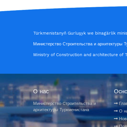
Türkmenistanyň Gurluşyk we binagärlik minist
Министерство Строительства и архитектуры Т
Ministry of Construction and architecture of
О нас
Осно
Министерство Cтроительства и
Гла
архитектуры Туркменистана
О н
Нов
Под