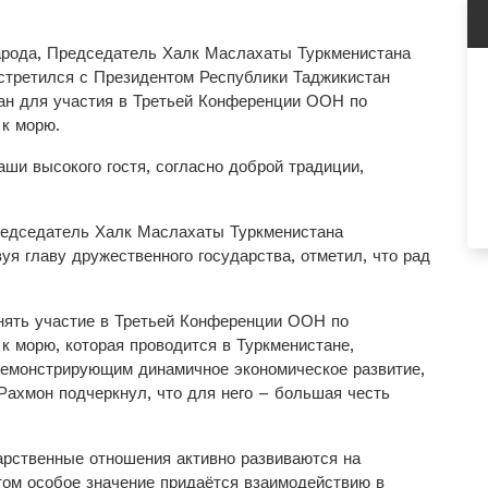
арода, Председатель Халк Маслахаты Туркменистана
стретился с Президентом Республики Таджикистан
н для участия в Третьей Конференции ООН по
к морю.
ши высокого гостя, согласно доброй традиции,
редседатель Халк Маслахаты Туркменистана
я главу дружественного государства, отметил, что рад
нять участие в Третьей Конференции ООН по
 морю, которая проводится в Туркменистане,
демонстрирующим динамичное экономическое развитие,
ахмон подчеркнул, что для него – большая честь
арственные отношения активно развиваются на
том особое значение придаётся взаимодействию в