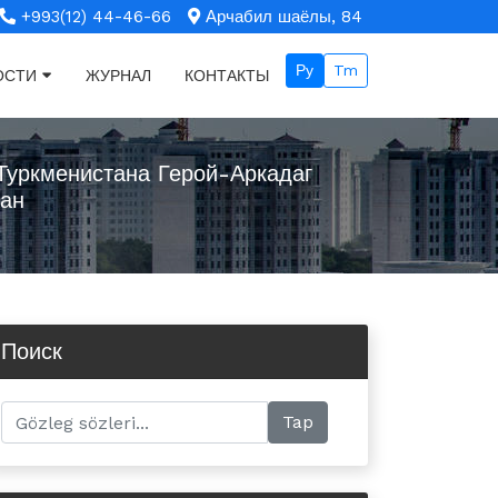
+993(12) 44-46-66
Арчабил шаёлы, 84
Ру
Tm
ОСТИ
ЖУРНАЛ
КОНТАКТЫ
Туркменистана Герой-Аркадаг
тан
Поиск