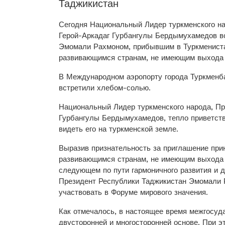
Таджикистан
Сегодня Национальный Лидер туркменского н
Герой-Аркадаг Гурбангулы Бердымухамедов в
Эмомали Рахмоном, прибывшим в Туркмениста
развивающимся странам, не имеющим выхода 
В Международном аэропорту города Туркменба
встретили хлебом-солью.
Национальный Лидер туркменского народа, П
Гурбангулы Бердымухамедов, тепло приветству
видеть его на туркменской земле.
Выразив признательность за приглашение при
развивающимся странам, не имеющим выхода к
следующем по пути гармоничного развития и 
Президент Республики Таджикистан Эмомали Р
участвовать в Форуме мирового значения.
Как отмечалось, в настоящее время межгосуд
двусторонней и многосторонней основе. При э