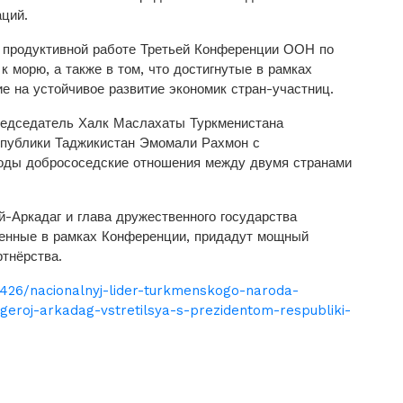
ций.
в продуктивной работе Третьей Конференции ООН по
 морю, а также в том, что достигнутые в рамках
е на устойчивое развитие экономик стран-участниц.
редседатель Халк Маслахаты Туркменистана
публики Таджикистан Эмомали Рахмон с
годы добрососедские отношения между двумя странами
Аркадаг и глава дружественного государства
ренные в рамках Конференции, придадут мощный
тнёрства.
7426/nacionalnyj-lider-turkmenskogo-naroda-
eroj-arkadag-vstretilsya-s-prezidentom-respubliki-