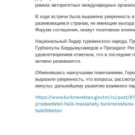
рамках авторитетных международных организа
В ходе встречи была выражена уверенность 
развивающимся странам, не имеющим выхода к
Форума соглашения, окажут позитивное влияни
Национальный Лидер туркменского народа, П
Гурбангулы Бердымухамедов и Президент Рес
удовлетворением отметили, что в последние 
активно развиваются.
Обменявшись наилучшими пожеланиями, Герой-
выразили уверенность, что вопросы, рассмот
импульс дальнейшему развитию взаимного пар
https://www.turkmenistan.gov.tm/ru/post/9
predsedatel-halk-maslahaty-turkmenistana-g
tadzhikistan