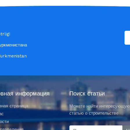
rligi
уркменистана
 Turkmenistan
вная информация
Поиск статьи
вная страница
Можете найти интересующую
статью о строительстве
ас
ости
разделения