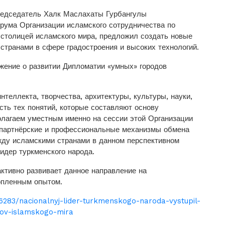
редседатель Халк Маслахаты Гурбангулы
рума Организации исламского сотрудничества по
 столицей исламского мира, предложил создать новые
транами в сфере градостроения и высоких технологий.
жение о развитии Дипломатии «умных» городов
нтеллекта, творчества, архитектуры, культуры, науки,
есть тех понятий, которые составляют основу
лагаем уместным именно на сессии этой Организации
 партнёрские и профессиональные механизмы обмена
жду исламскими странами в данном перспективном
идер туркменского народа.
активно развивает данное направление на
копленным опытом.
6283/nacionalnyj-lider-turkmenskogo-naroda-vystupil-
odov-islamskogo-mira