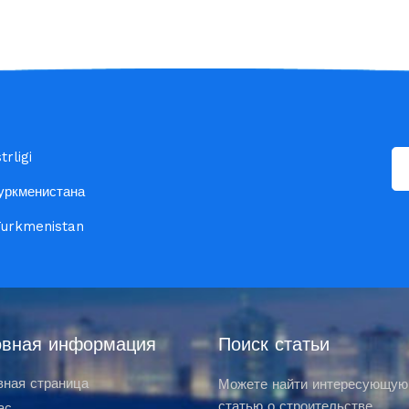
rligi
уркменистана
 Turkmenistan
вная информация
Поиск статьи
вная страница
Можете найти интересующую
статью о строительстве
ас