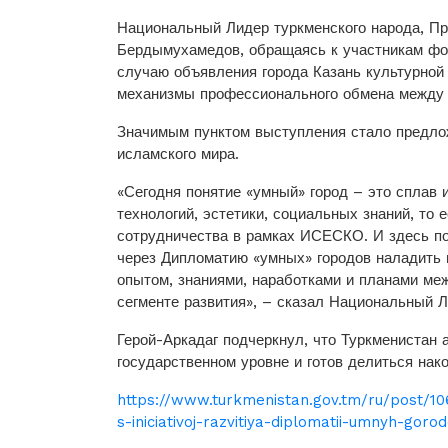
Национальный Лидер туркменского народа, П
Бердымухамедов, обращаясь к участникам фо
случаю объявления города Казань культурной
механизмы профессионального обмена между с
Значимым пунктом выступления стало предло
исламского мира.
«Сегодня понятие «умный» город – это сплав и
технологий, эстетики, социальных знаний, то 
сотрудничества в рамках ИСЕСКО. И здесь по
через Дипломатию «умных» городов наладить
опытом, знаниями, наработками и планами ме
сегменте развития», – сказал Национальный Л
Герой-Аркадаг подчеркнул, что Туркменистан 
государственном уровне и готов делиться на
https://www.turkmenistan.gov.tm/ru/post/10
s-iniciativoj-razvitiya-diplomatii-umnyh-gor