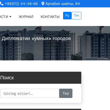
+993(12) 44-46-66
Арчабил шаёлы, 84
Ру
Tm
ОСТИ
ЖУРНАЛ
КОНТАКТЫ
я Дипломатии «умных» городов
Поиск