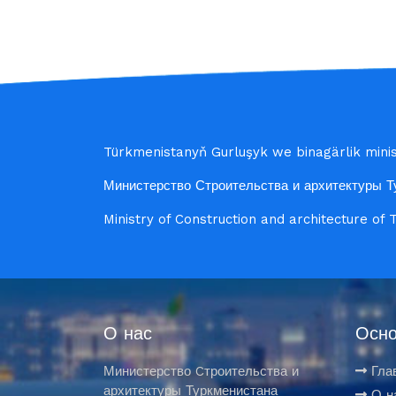
Türkmenistanyň Gurluşyk we binagärlik minist
Министерство Строительства и архитектуры Т
Ministry of Construction and architecture of
О нас
Осно
Министерство Cтроительства и
Гла
архитектуры Туркменистана
О н