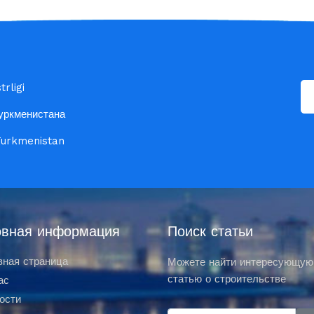
rligi
уркменистана
 Turkmenistan
вная информация
Поиск статьи
вная страница
Можете найти интересующую
статью о строительстве
ас
ости