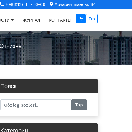
+993(12) 44-46-66
Арчабил шаёлы, 84
Ру
Tm
ОСТИ
ЖУРНАЛ
КОНТАКТЫ
 Отчизны
Поиск
Категории