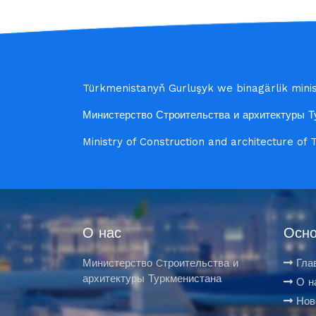
Türkmenistanyň Gurluşyk we binagärlik minist
Министерство Строительства и архитектуры Т
Ministry of Construction and architecture of
О нас
Осно
Министерство Cтроительства и
Гла
архитектуры Туркменистана
О н
Нов