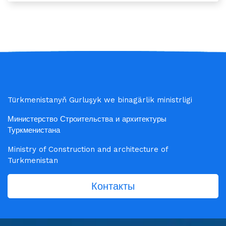
Türkmenistanyň Gurluşyk we binagärlik ministrligi
Министерство Строительства и архитектуры
Туркменистана
Ministry of Construction and architecture of
Turkmenistan
Контакты