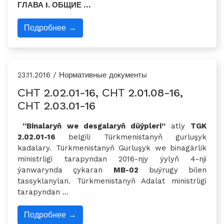
ГЛАВА I. ОБЩИЕ …
Подробнее →
23.11.2016 / Нормативные документы
СНТ 2.02.01-16, СНТ 2.01.08-16,
СНТ 2.03.01-16
“Binalaryň we desgalaryň düýpleri”
atly
TGK
2.02.01-16
belgili Türkmenistanyň gurluşyk
kadalary. Türkmenistanyň Gurluşyk we binagärlik
ministrligi tarapyndan 2016-njy ýylyň 4-nji
ýanwarynda çykaran
MB-02
buýrugy bilen
tassyklanylan. Türkmenistanyň Adalat ministrligi
tarapyndan …
Подробнее →